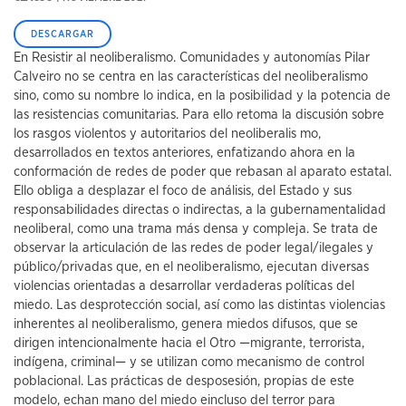
DESCARGAR
En Resistir al neoliberalismo. Comunidades y autonomías Pilar
Calveiro no se centra en las características del neoliberalismo
sino, como su nombre lo in­di­ca, en la posibilidad y la potencia de
las resistencias comunitarias. Para ello retoma la discusión sobre
los rasgos violentos y autoritarios del neoliberalis mo,
desarrollados en textos anteriores, enfatizando ahora en la
conforma­ción de redes de poder que rebasan al aparato estatal.
Ello obliga a desplazar el foco de análisis, del Estado y sus
responsabilidades directas o indirectas, a la gubernamentalidad
neoliberal, como una trama más densa y compleja. Se trata de
observar la articulación de las redes de poder legal/ilegales y
pú­blico/privadas que, en el neoliberalismo, ejecutan diversas
violencias orien­tadas a desarrollar verdaderas políticas del
miedo. Las desprotección social, así como las distintas violencias
inherentes al neoliberalismo, genera miedos difusos, que se
dirigen intencionalmente hacia el Otro —migrante, terrorista,
indígena, criminal— y se utilizan como mecanismo de control
poblacional. Las prácticas de desposesión, propias de este
modelo, echan mano del miedo eincluso del terror para